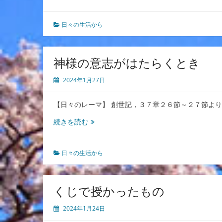
リ
し
ス
ト
日々の生活から
を
求
め
神様の意志がはたらくとき
る
信
2024年1月27日
仰
【日々のレーマ】 創世記，３７章２６節～２７節よ
神
続きを読む
様
の
意
日々の生活から
志
が
は
くじで授かったもの
た
ら
2024年1月24日
く