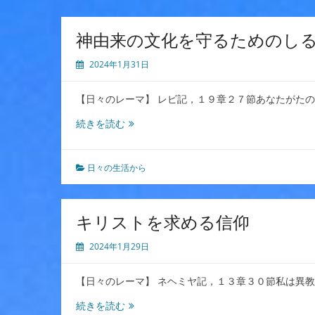
神由来の文化を守るためのし
2024年1月31日
【日々のレーマ】 レビ記，１９章２７節あなたがた
神
続きを読む
由
来
の
日々の生活から
文
化
を
キリストを求める信仰
守
る
2024年1月29日
た
め
【日々のレーマ】 ネヘミヤ記，１３章３０節私は異
の
し
キ
続きを読む
る