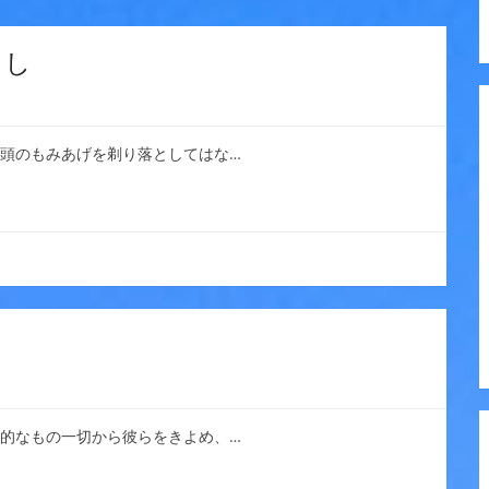
るし
の頭のもみあげを剃り落としてはな…
教的なもの一切から彼らをきよめ、…