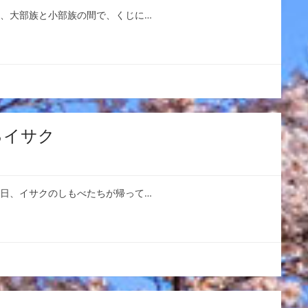
は、大部族と小部族の間で、くじに…
るイサク
の日、イサクのしもべたちが帰って…