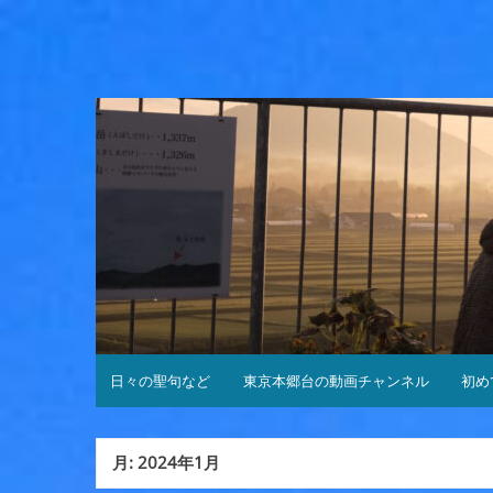
コ
ン
テ
ン
ツ
へ
ス
キ
ッ
プ
日々の聖句など
東京本郷台の動画チャンネル
初め
月:
2024年1月