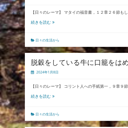
来
が
【日々のレーマ】 マタイの福音書，１２章２６節も
あ
る
悪
続きを読む
を
も
っ
日々の生活から
て
悪
を
脱穀をしている牛に口籠をは
制
し
2024年1月8日
て
は、
【日々のレーマ】 コリント人への手紙第一，９章９
悪
か
脱
続きを読む
ら
穀
逃
を
れ
し
日々の生活から
ら
て
れ
い