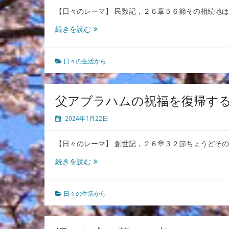
と
【日々のレーマ】 民数記，２６章５６節その相続地
き
く
続きを読む
じ
で
授
日々の生活から
か
っ
た
父アブラハムの祝福を復帰す
も
の
2024年1月22日
【日々のレーマ】 創世記，２６章３２節ちょうどそ
父
続きを読む
ア
ブ
ラ
日々の生活から
ハ
ム
の