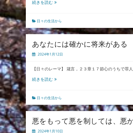
こ
続きを読む
と
の
始
日々の生活から
ま
り
は、
あなたには確かに将来がある
神
様
2024年1月12日
と
キ
【日々のレーマ】 箴言，２３章１７節心のうちで罪
リ
ス
あ
続きを読む
ト
な
た
に
日々の生活から
は
確
か
悪をもって悪を制しては、悪
に
将
2024年1月10日