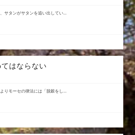
し、サタンがサタンを追い出してい…
めてはならない
節よりモーセの律法には「脱穀をし…