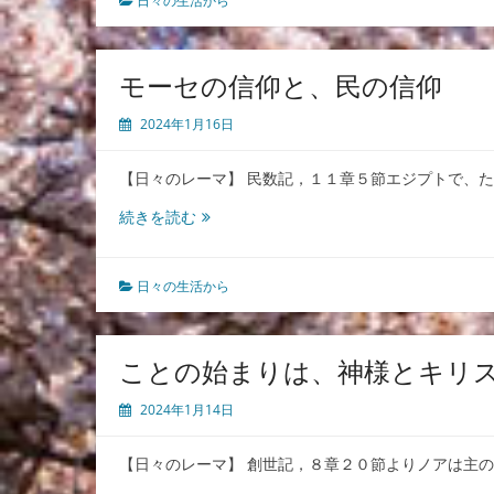
日々の生活から
【雲
の
う
モーセの信仰と、民の信仰
ち
に】
2024年1月16日
に
つ
【日々のレーマ】 民数記，１１章５節エジプトで、
い
て
モ
続きを読む
ー
セ
の
日々の生活から
信
仰
と、
ことの始まりは、神様とキリ
民
の
2024年1月14日
信
仰
【日々のレーマ】 創世記，８章２０節よりノアは主