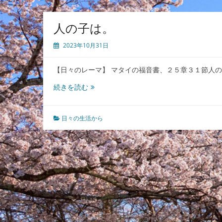
人の子は。
2023年10月31日
【日々のレーマ】 マタイの福音書、２５章３１節人
人
続きを読む
の
子
は。
日々の生活から