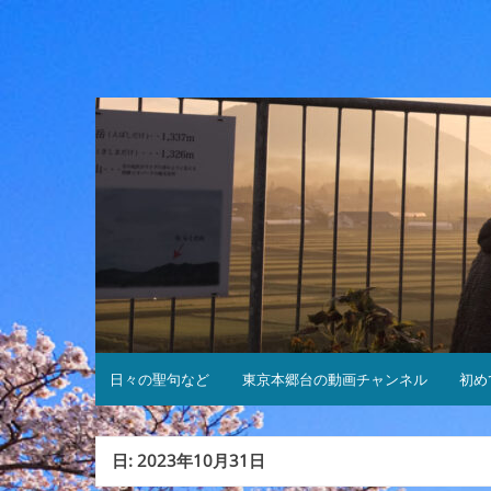
コ
ン
テ
ン
ツ
へ
ス
キ
ッ
プ
日々の聖句など
東京本郷台の動画チャンネル
初め
日:
2023年10月31日