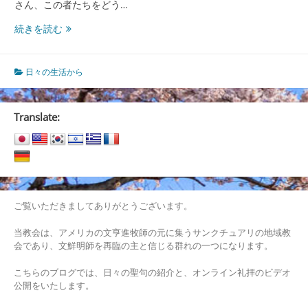
さん、この者たちをどう…
ガ
続きを読む
マ
リ
エ
日々の生活から
ル
に
よ
Translate:
る
説
得
法
ご覧いただきましてありがとうございます。
当教会は、アメリカの文亨進牧師の元に集うサンクチュアリの地域教
会であり、文鮮明師を再臨の主と信じる群れの一つになります。
こちらのブログでは、日々の聖句の紹介と、オンライン礼拝のビデオ
公開をいたします。