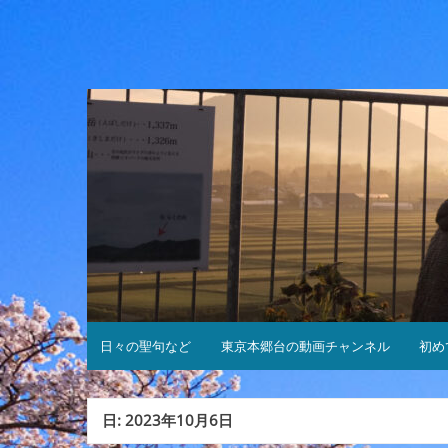
コ
ン
テ
ン
ツ
へ
ス
キ
ッ
プ
日々の聖句など
東京本郷台の動画チャンネル
初め
日:
2023年10月6日