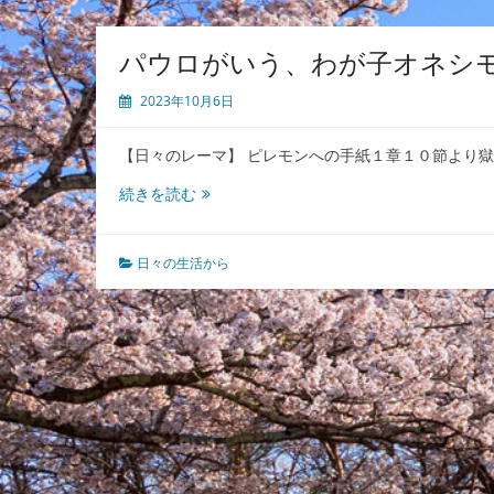
パウロがいう、わが子オネシ
2023年10月6日
【日々のレーマ】 ピレモンへの手紙１章１０節より
パ
続きを読む
ウ
ロ
が
日々の生活から
い
う、
わ
が
子
オ
ネ
シ
モ
の