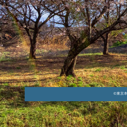
こ
と
©東京本郷