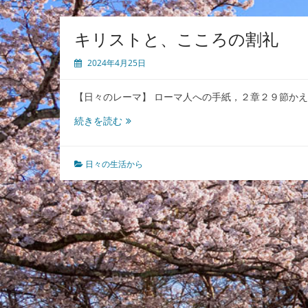
キリストと、こころの割礼
2024年4月25日
【日々のレーマ】 ローマ人への手紙，２章２９節か
キ
続きを読む
リ
ス
ト
日々の生活から
と、
こ
こ
ろ
の
割
礼