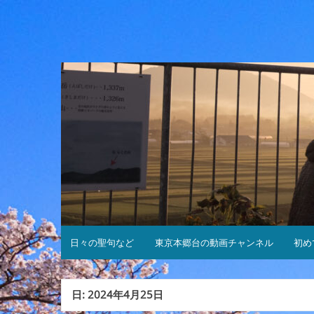
コ
ン
テ
ン
ツ
へ
ス
キ
ッ
プ
日々の聖句など
東京本郷台の動画チャンネル
初め
日:
2024年4月25日