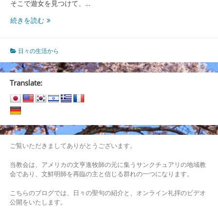
そこで遊女を見つけて、…
才
続きを読む
能
と、
騒
日々の生活から
動
の
種
Translate:
ご覧いただきましてありがとうございます。
当教会は、アメリカの文亨進牧師の元に集うサンクチュアリの地域教
会であり、文鮮明師を再臨の主と信じる群れの一つになります。
こちらのブログでは、日々の聖句の紹介と、オンライン礼拝のビデオ
公開をいたします。