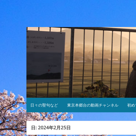
コ
ン
テ
ン
ツ
へ
ス
キ
ッ
プ
日々の聖句など
東京本郷台の動画チャンネル
初め
日:
2024年2月25日