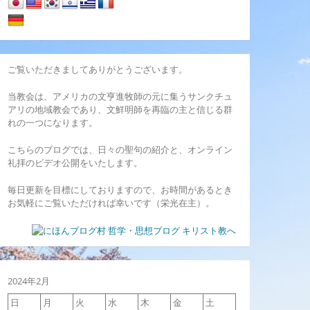
ご覧いただきましてありがとうございます。
当教会は、アメリカの文亨進牧師の元に集うサンクチュ
アリの地域教会であり、文鮮明師を再臨の主と信じる群
れの一つになります。
こちらのブログでは、日々の聖句の紹介と、オンライン
礼拝のビデオ公開をいたします。
毎日更新を目標にしておりますので、お時間があるとき
お気軽にご覧いただければ幸いです（栄光在主）。
2024年2月
日
月
火
水
木
金
土