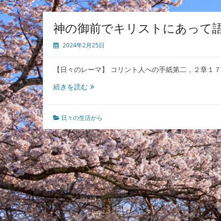
神の御前でキリストにあって
2024年2月25日
【日々のレーマ】 コリント人への手紙第二，２章１
神
続きを読む
の
御
前
日々の生活から
で
キ
リ
ス
ト
に
あ
っ
て
語