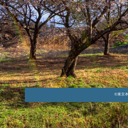
る
©東京本郷