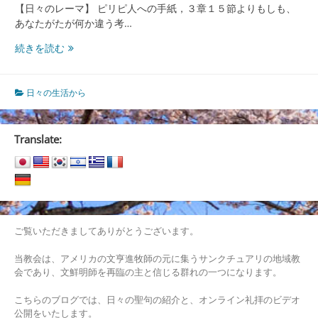
【日々のレーマ】 ピリピ人への手紙，３章１５節よりもしも、
あなたがたが何か違う考…
あ
続きを読む
な
た
が
日々の生活から
た
が
何
Translate:
か
違
う
考
え
方
ご覧いただきましてありがとうございます。
を
し
当教会は、アメリカの文亨進牧師の元に集うサンクチュアリの地域教
て
会であり、文鮮明師を再臨の主と信じる群れの一つになります。
い
こちらのブログでは、日々の聖句の紹介と、オンライン礼拝のビデオ
る
公開をいたします。
な