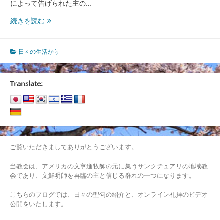
によって告げられた主の…
そ
続きを読む
の
地
が、
日々の生活から
安
息
を
Translate:
取
り
戻
す
た
め
ご覧いただきましてありがとうございます。
当教会は、アメリカの文亨進牧師の元に集うサンクチュアリの地域教
会であり、文鮮明師を再臨の主と信じる群れの一つになります。
こちらのブログでは、日々の聖句の紹介と、オンライン礼拝のビデオ
公開をいたします。