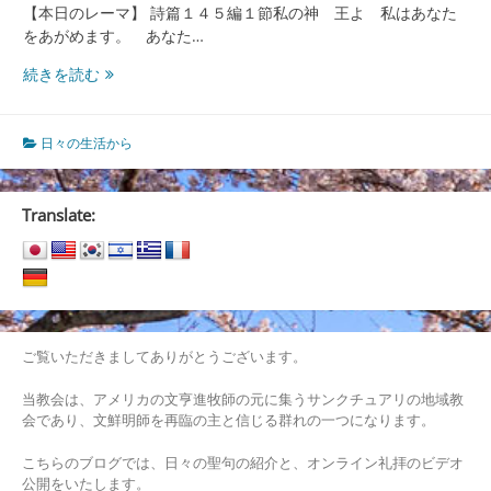
【本日のレーマ】 詩篇１４５編１節私の神 王よ 私はあなた
をあがめます。 あなた…
王
続きを読む
の
王
で
日々の生活から
あ
る
神
Translate:
様
（神
様
の
王
権）
ご覧いただきましてありがとうございます。
当教会は、アメリカの文亨進牧師の元に集うサンクチュアリの地域教
会であり、文鮮明師を再臨の主と信じる群れの一つになります。
こちらのブログでは、日々の聖句の紹介と、オンライン礼拝のビデオ
公開をいたします。