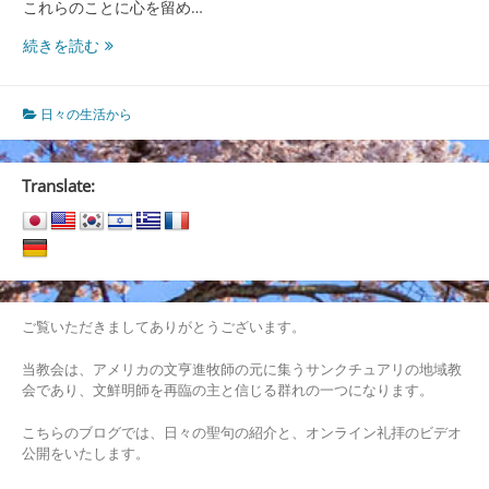
これらのことに心を留め…
人
続きを読む
生
そ
れ
日々の生活から
ぞ
れ
の
Translate:
道
で
ご覧いただきましてありがとうございます。
当教会は、アメリカの文亨進牧師の元に集うサンクチュアリの地域教
会であり、文鮮明師を再臨の主と信じる群れの一つになります。
こちらのブログでは、日々の聖句の紹介と、オンライン礼拝のビデオ
公開をいたします。