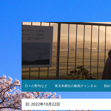
コ
ン
テ
ン
ツ
へ
ス
キ
ッ
プ
日々の聖句など
東京本郷台の動画チャンネル
初め
日:
2022年10月22日