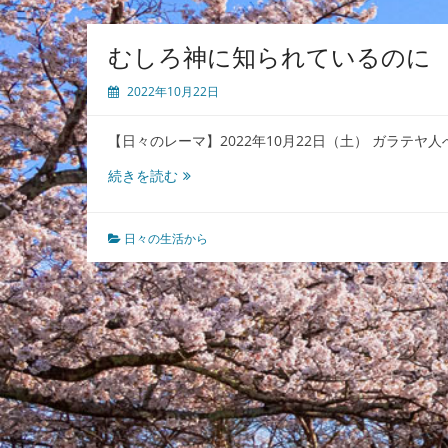
むしろ神に知られているのに
2022年10月22日
【日々のレーマ】2022年10月22日（土） ガラテヤ人
む
続きを読む
し
ろ
神
日々の生活から
に
知
ら
れ
て
い
る
の
に