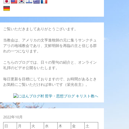
ご覧いただきましてありがとうございます。
当教会は、アメリカの文亨進牧師の元に集うサンクチュ
アリの地域教会であり、文鮮明師を再臨の主と信じる群
れの一つになります。
こちらのブログでは、日々の聖句の紹介と、オンライン
礼拝のビデオ公開をいたします。
毎日更新を目標にしておりますので、お時間があるとき
お気軽にご覧いただければ幸いです（栄光在主）。
2022年10月
日
月
火
水
木
金
土