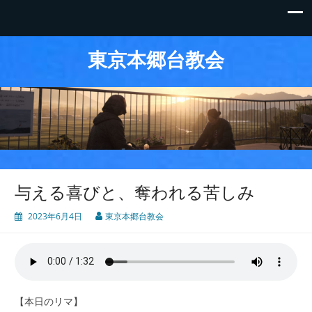
東京本郷台教会
与える喜びと、奪われる苦しみ
2023年6月4日
東京本郷台教会
【本日のリマ】