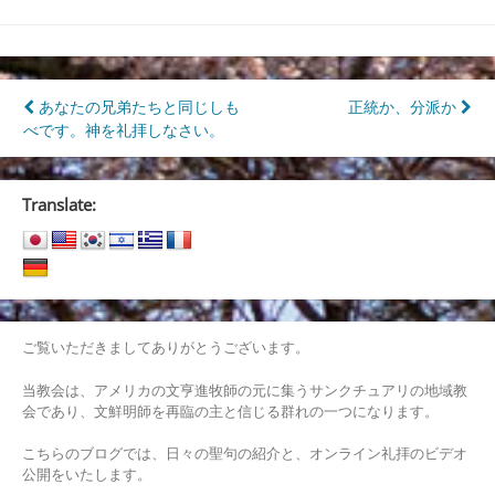
投
あなたの兄弟たちと同じしも
正統か、分派か
べです。神を礼拝しなさい。
稿
ナ
Translate:
ビ
ゲ
ー
シ
ご覧いただきましてありがとうございます。
ョ
当教会は、アメリカの文亨進牧師の元に集うサンクチュアリの地域教
ン
会であり、文鮮明師を再臨の主と信じる群れの一つになります。
こちらのブログでは、日々の聖句の紹介と、オンライン礼拝のビデオ
公開をいたします。