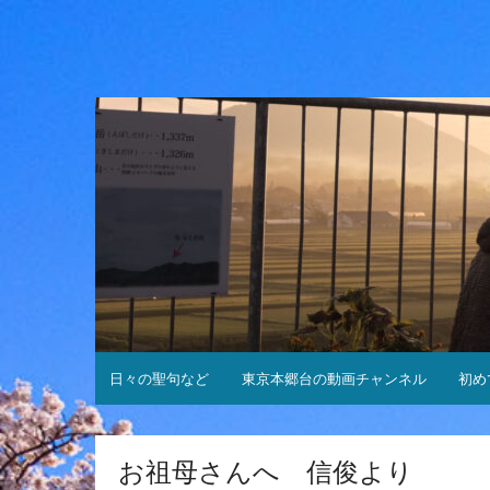
コ
ン
テ
ン
ツ
へ
ス
キ
ッ
プ
日々の聖句など
東京本郷台の動画チャンネル
初め
お祖母さんへ 信俊より