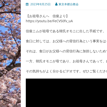
2023年8月25日
東京本郷台教会
【お祖母さんへ 信俊より】
https://youtu.be/FeCV50fv_uA
信俊ニムが祖母である韓氏オモニに出した手紙です。
食口に対しては、お父様への背信行為という事実をは
それは、食口がお父様への背信行為に加担しないため
一方、韓氏オモニが母であり、お祖母さんであって、
その気持ちがよく分かるビデオです。ぜひご覧くださ