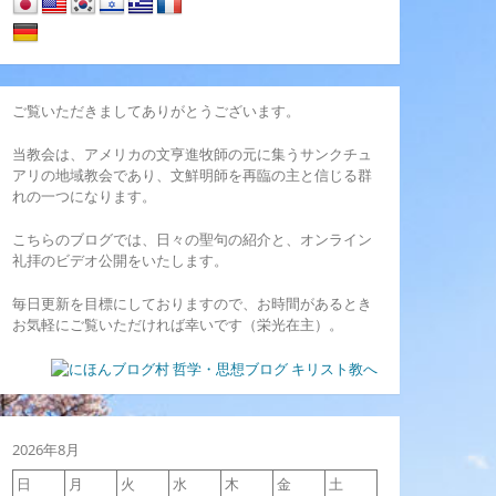
ご覧いただきましてありがとうございます。
当教会は、アメリカの文亨進牧師の元に集うサンクチュ
アリの地域教会であり、文鮮明師を再臨の主と信じる群
れの一つになります。
こちらのブログでは、日々の聖句の紹介と、オンライン
礼拝のビデオ公開をいたします。
毎日更新を目標にしておりますので、お時間があるとき
お気軽にご覧いただければ幸いです（栄光在主）。
2026年8月
日
月
火
水
木
金
土