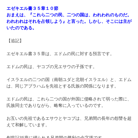
エゼキエル書３５章１０節
おまえは、『これら二つの民、二つの国は、われわれのものだ。
われわれはそれを占領しよう』と言った。しかし、そこには主が
いたのである。
【追記】
エゼキエル書３５章は、エドムの民に対する預言です。
エドムの民は、ヤコブの兄エサウの子孫です。
イスラエルの二つの国（南朝ユダと北朝イスラエル）と、エドム
は、同じアブラハムを先祖とする氏族の関係になります。
エドムの民は、これら二つの国が外国に侵略されて弱った際に、
氏族同士でありながら、略奪に入っているのです。
お互いの先祖であるエサウとヤコブは、兄弟間の長年の怨讐を超
えて和解しています。
創世記35章に綴られる兄弟間の勝利の金字塔です。