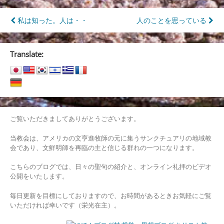
投
私は知った。人は・・
人のことを思っている
稿
ナ
Translate:
ビ
ゲ
ー
シ
ご覧いただきましてありがとうございます。
ョ
当教会は、アメリカの文亨進牧師の元に集うサンクチュアリの地域教
会であり、文鮮明師を再臨の主と信じる群れの一つになります。
ン
こちらのブログでは、日々の聖句の紹介と、オンライン礼拝のビデオ
公開をいたします。
毎日更新を目標にしておりますので、お時間があるときお気軽にご覧
いただければ幸いです（栄光在主）。