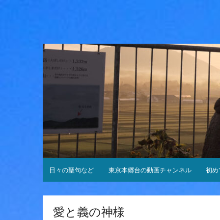
コ
ン
テ
ン
ツ
へ
ス
キ
ッ
プ
日々の聖句など
東京本郷台の動画チャンネル
初め
愛と義の神様