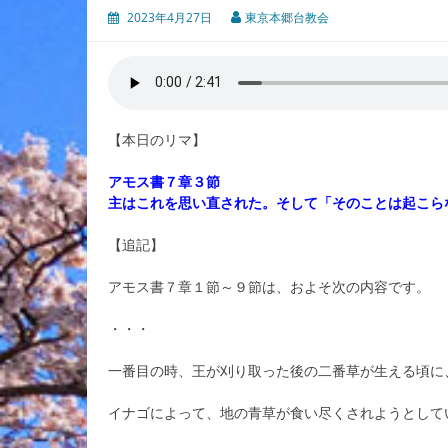
2023年4月27日
東京本郷台教会
【本日のリマ】
アモス書７章３節
主はこれを思い直された。そして「そのことは起こら
【追記】
アモス書７章１節～９節は、およそ次の内容です。
・・・
一番目の時、王が刈り取った後の二番草が生える頃に
イナゴによって、地の青草が食い尽くされようとして