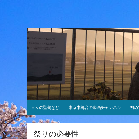
コ
ン
テ
ン
ツ
へ
ス
キ
ッ
プ
日々の聖句など
東京本郷台の動画チャンネル
初め
祭りの必要性