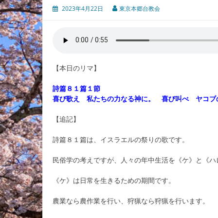
2023年4月22日
東京本郷台教会
【本日のリマ】
詩篇８１篇１節
喜び歌え 私たちの力なる神に。 喜び叫べ ヤコブ
【追記】
詩篇８１篇は、イスラエルの祭りの歌です。
民俗学の考えですが、人々の年中生活を《ケ》と《ハ
《ケ》は日常を生きるための期間です。
農業なら農作業を行い、狩猟なら狩猟を行います。