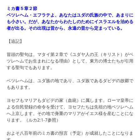
ミカ書５章２節
ベツレヘム・エフラテよ、あなたはユダの氏族の中で、あまりに
も小さい。だが、あなたからわたしのためにイスラエルを治める
者が出る。その出現は昔から、永遠の昔から定まっている。
【追記】
冒頭の聖句は、マタイ第２章で《ユダヤ人の王（キリスト）がベ
ツレヘムでお生まれになる理由》として、東方の博士たちが引用
する聖句でもあります。
ベツレヘムは、ユダ族の地であり、ユダ族であるダビデの故郷で
もあります。
ヨセフもマリアもダビデの家（血統）に属します。ローマ皇帝に
よる住民登録の命令を受けて、ヨセフたちは先祖の地ベツレヘム
へ上京します。その地で身重のマリアがイエス様を産むことにな
ります。（ルカ2:1-7参照）
およそ八百年前のミカ書の預言（予定）が成就したことになりま
す。