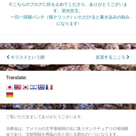
※こちらのブログに目を止めてくださり、ありがとうございま
す。栄光在主。
一日一回猫パンチ（猫クリック）いただけると書き込みの励み
になります↑
投
キリストという師
反逆するこころ
稿
ナ
Translate:
ビ
ゲ
ー
シ
ご覧いただきましてありがとうございます。
ョ
当教会は、アメリカの文亨進牧師の元に集うサンクチュアリの地域教
会であり、文鮮明師を再臨の主と信じる群れの一つになります。