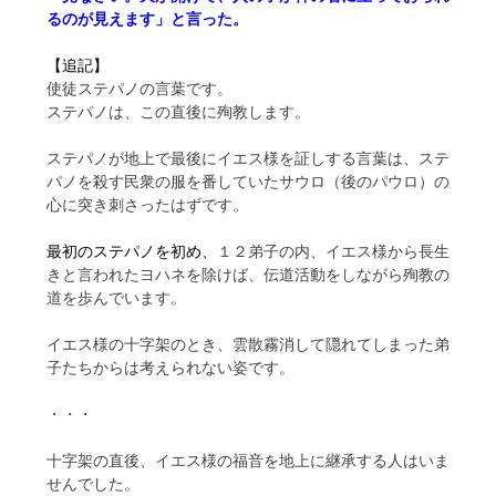
るのが見えます」と言った。
【追記】
使徒ステパノの言葉です。
ステパノは、この直後に殉教します。
ステパノが地上で最後にイエス様を証しする言葉は、ステ
パノを殺す民衆の服を番していたサウロ（後のパウロ）の
心に突き刺さったはずです。
最初のステパノを初め、
１２弟子の内、イエス様から長生
きと言われたヨハネを除けば、伝道活動をしながら殉教の
道を歩んでいます。
イエス様の十字架のとき、雲散霧消して隠れてしまった弟
子たちからは考えられない姿です。
・・・
十字架の直後、イエス様の福音を地上に継承する人はいま
せんでした。