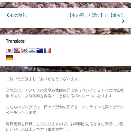
投
心の割礼
【主の召しと選び】と【励み】
稿
ナ
Translate:
ビ
ゲ
ー
シ
ご覧いただきましてありがとうございます。
ョ
当教会は、アメリカの文亨進牧師の元に集うサンクチュアリの地域教
ン
会であり、文鮮明師を再臨の主と信じる群れの一つになります。
こちらのブログでは、日々の聖句の紹介と、オンライン礼拝のビデオ
公開をいたします。
毎日更新を目標にしておりますので、お時間があるときお気軽にご覧
いただければ幸いです（栄光在主）。