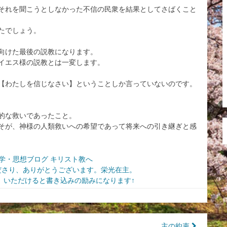
それを聞こうとしなかった不信の民衆を結果としてさばくこと
たでしょう。
向けた最後の説教になります。
イエス様の説教とは一変します。
【わたしを信じなさい】ということしか言っていないのです。
的な救いであったこと。
そが、神様の人類救いへの希望であって将来への引き継ぎと感
ださり、ありがとうございます。栄光在主。
いただけると書き込みの励みになります↑
主の約束