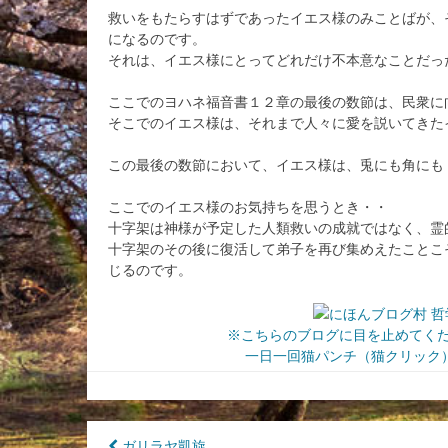
救いをもたらすはずであったイエス様のみことばが、
になるのです。
それは、イエス様にとってどれだけ不本意なことだっ
ここでのヨハネ福音書１２章の最後の数節は、民衆に
そこでのイエス様は、それまで人々に愛を説いてきた
この最後の数節において、イエス様は、兎にも角にも
ここでのイエス様のお気持ちを思うとき・・
十字架は神様が予定した人類救いの成就ではなく、霊
十字架のその後に復活して弟子を再び集めえたことこ
じるのです。
※こちらのブログに目を止めてく
一日一回猫パンチ（猫クリック）
ガリラヤ凱旋