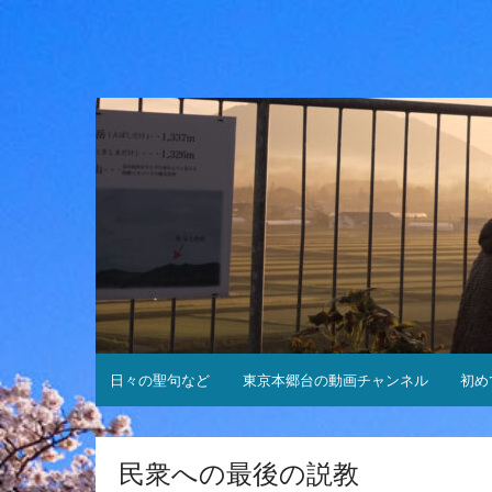
コ
ン
テ
ン
ツ
へ
ス
キ
ッ
プ
日々の聖句など
東京本郷台の動画チャンネル
初め
民衆への最後の説教