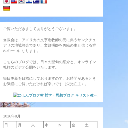
ご覧いただきましてありがとうございます。
当教会は、アメリカの文亨進牧師の元に集うサンクチュ
アリの地域教会であり、文鮮明師を再臨の主と信じる群
れの一つになります。
こちらのブログでは、日々の聖句の紹介と、オンライン
礼拝のビデオ公開をいたします。
毎日更新を目標にしておりますので、お時間があるとき
お気軽にご覧いただければ幸いです（栄光在主）。
2026年8月
日
月
火
水
木
金
土