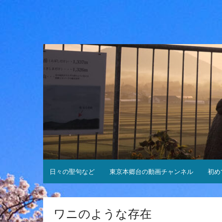
コ
ン
テ
ン
ツ
へ
ス
キ
ッ
プ
日々の聖句など
東京本郷台の動画チャンネル
初め
ワニのような存在