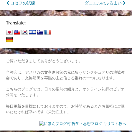
投
ヨセフの試練
ダニエルのふるまい
稿
ナ
Translate:
ビ
ゲ
ー
シ
ご覧いただきましてありがとうございます。
ョ
当教会は、アメリカの文亨進牧師の元に集うサンクチュアリの地域教
会であり、文鮮明師を再臨の主と信じる群れの一つになります。
ン
こちらのブログでは、日々の聖句の紹介と、オンライン礼拝のビデオ
公開をいたします。
毎日更新を目標にしておりますので、お時間があるときお気軽にご覧
いただければ幸いです（栄光在主）。