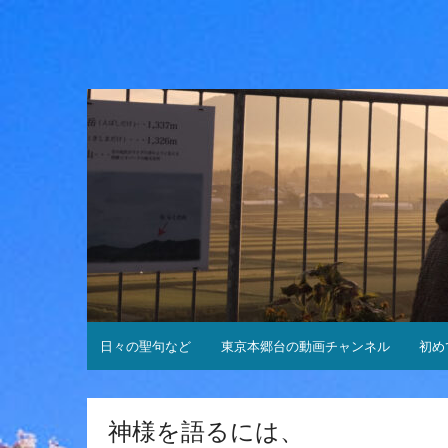
コ
ン
テ
ン
ツ
へ
ス
キ
ッ
プ
日々の聖句など
東京本郷台の動画チャンネル
初め
神様を語るには、