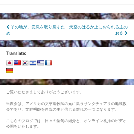
投
その地が、安息を取り戻すた
天空のはるか上におられる主の
め
お姿
稿
ナ
Translate:
ビ
ゲ
ー
シ
ご覧いただきましてありがとうございます。
ョ
当教会は、アメリカの文亨進牧師の元に集うサンクチュアリの地域教
ン
会であり、文鮮明師を再臨の主と信じる群れの一つになります。
こちらのブログでは、日々の聖句の紹介と、オンライン礼拝のビデオ
公開をいたします。