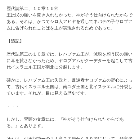
歴代誌第二、１０章１５節
王は民の願いを聞き入れなかった。神がそう仕向けられたからで
ある。それは、かつてシロ人アヒヤを通してネバテの子ヤロブア
ムに告げられたことばを主が実現されるためであった。
【追記】
歴代誌第二の１０章では、レハブァム王が、減税を願う民の願い
に耳を貸さなかったため、ヤロブアムがクーデターを起こして古
代イスラエル王国が南北に分裂します。
確かに、レハブァム王の失政と、反逆者ヤロブァムの野心によっ
て、古代イスラエル王国は、南ユダ王国と北イスラエルに分裂し
ています。それが、目に見える歴史です。
・・・
しかし、冒頭の文章には、『神がそう仕向けられたからであ
る。』とあります。
それは、列王記第一の１１章２７節から３９節において、預言者