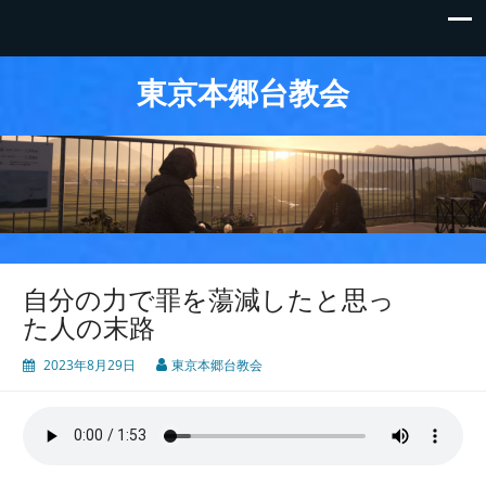
東京本郷台教会
自分の力で罪を蕩減したと思っ
た人の末路
2023年8月29日
東京本郷台教会