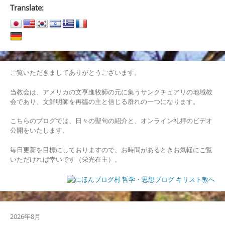
ナ
Translate:
ビ
ゲ
ー
シ
ご覧いただきましてありがとうございます。
ョ
当教会は、アメリカの文亨進牧師の元に集うサンクチュアリの地域教
会であり、文鮮明師を再臨の主と信じる群れの一つになります。
ン
こちらのブログでは、日々の聖句の紹介と、オンライン礼拝のビデオ
公開をいたします。
毎日更新を目標にしておりますので、お時間があるときお気軽にご覧
いただければ幸いです（栄光在主）。
2026年8月