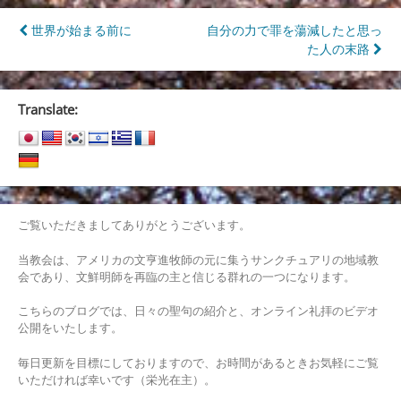
投
世界が始まる前に
自分の力で罪を蕩減したと思っ
た人の末路
稿
ナ
Translate:
ビ
ゲ
ー
シ
ご覧いただきましてありがとうございます。
ョ
当教会は、アメリカの文亨進牧師の元に集うサンクチュアリの地域教
ン
会であり、文鮮明師を再臨の主と信じる群れの一つになります。
こちらのブログでは、日々の聖句の紹介と、オンライン礼拝のビデオ
公開をいたします。
毎日更新を目標にしておりますので、お時間があるときお気軽にご覧
いただければ幸いです（栄光在主）。