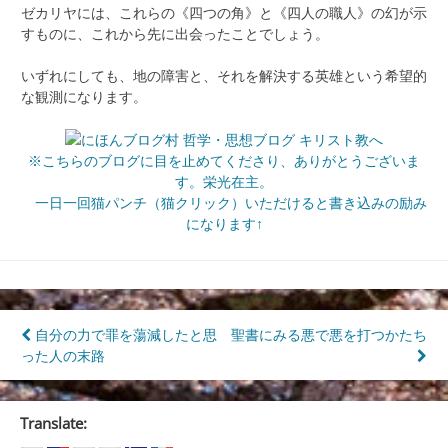
ゼカリヤには、これらの《四つの角》と《四人の職人》の幻が示
すものに、これから先に出会ったことでしょう。
いずれにしても、地の障害と、それを解決する英雄という希望的
な観測になります。
※こちらのブログに目を止めてくださり、ありがとうございま
す。栄光在主。
一日一回猫パンチ（猫クリック）いただけると書き込みの励み
になります↑
投
自分の力で罪を蕩減したと思
聖書にみる悪で悪を打つかたち
った人の末路
稿
ナ
Translate:
ビ