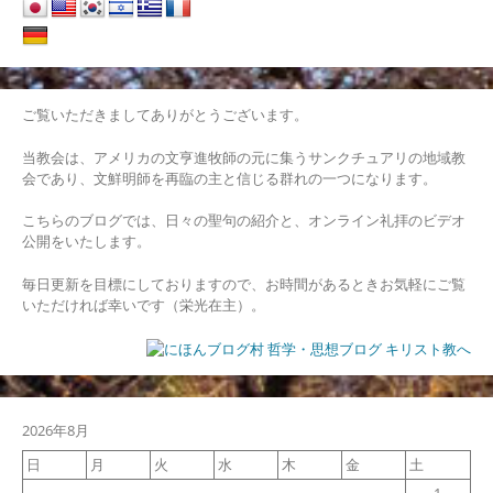
ゲ
ー
シ
ご覧いただきましてありがとうございます。
ョ
当教会は、アメリカの文亨進牧師の元に集うサンクチュアリの地域教
ン
会であり、文鮮明師を再臨の主と信じる群れの一つになります。
こちらのブログでは、日々の聖句の紹介と、オンライン礼拝のビデオ
公開をいたします。
毎日更新を目標にしておりますので、お時間があるときお気軽にご覧
いただければ幸いです（栄光在主）。
2026年8月
日
月
火
水
木
金
土
1