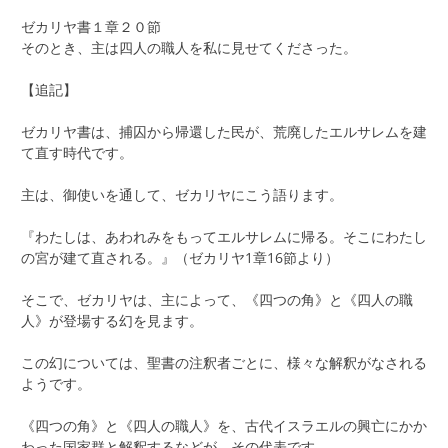
ゼカリヤ書１章２０節
そのとき、主は四人の職人を私に見せてくださった。
【追記】
ゼカリヤ書は、捕囚から帰還した民が、荒廃したエルサレムを建
て直す時代です。
主は、御使いを通して、ゼカリヤにこう語ります。
『わたしは、あわれみをもってエルサレムに帰る。そこにわたし
の宮が建て直される。』（ゼカリヤ1章16節より）
そこで、ゼカリヤは、主によって、《四つの角》と《四人の職
人》が登場する幻を見ます。
この幻については、聖書の注釈者ごとに、様々な解釈がなされる
ようです。
《四つの角》と《四人の職人》を、古代イスラエルの興亡にかか
わった国家群と解釈するなどが、その代表です。