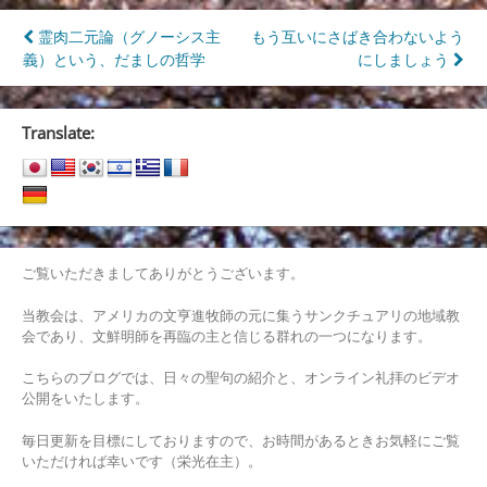
投
霊肉二元論（グノーシス主
もう互いにさばき合わないよう
義）という、だましの哲学
にしましょう
稿
ナ
Translate:
ビ
ゲ
ー
シ
ご覧いただきましてありがとうございます。
ョ
当教会は、アメリカの文亨進牧師の元に集うサンクチュアリの地域教
ン
会であり、文鮮明師を再臨の主と信じる群れの一つになります。
こちらのブログでは、日々の聖句の紹介と、オンライン礼拝のビデオ
公開をいたします。
毎日更新を目標にしておりますので、お時間があるときお気軽にご覧
いただければ幸いです（栄光在主）。