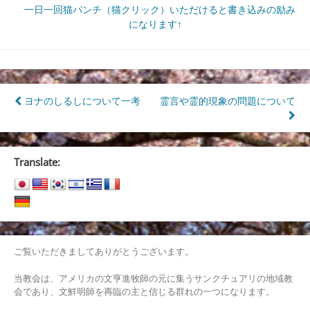
一日一回猫パンチ（猫クリック）いただけると書き込みの励み
になります↑
投
ヨナのしるしについて一考
霊言や霊的現象の問題について
稿
ナ
Translate:
ビ
ゲ
ー
シ
ご覧いただきましてありがとうございます。
ョ
当教会は、アメリカの文亨進牧師の元に集うサンクチュアリの地域教
ン
会であり、文鮮明師を再臨の主と信じる群れの一つになります。