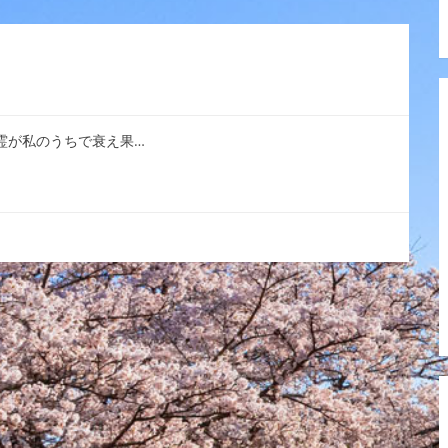
私の霊が私のうちで衰え果…