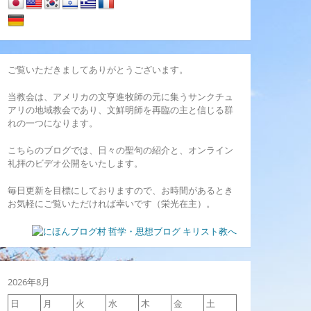
ご覧いただきましてありがとうございます。
当教会は、アメリカの文亨進牧師の元に集うサンクチュ
アリの地域教会であり、文鮮明師を再臨の主と信じる群
れの一つになります。
こちらのブログでは、日々の聖句の紹介と、オンライン
礼拝のビデオ公開をいたします。
毎日更新を目標にしておりますので、お時間があるとき
お気軽にご覧いただければ幸いです（栄光在主）。
2026年8月
日
月
火
水
木
金
土