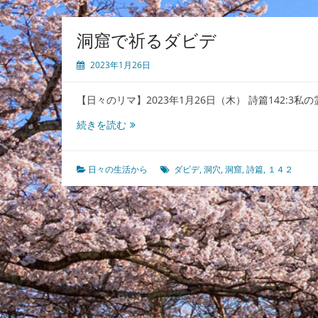
洞窟で祈るダビデ
2023年1月26日
【日々のリマ】2023年1月26日（木） 詩篇142:3
洞
続きを読む
窟
で
祈
日々の生活から
ダビデ
,
洞穴
,
洞窟
,
詩篇
,
１４２
る
ダ
ビ
デ