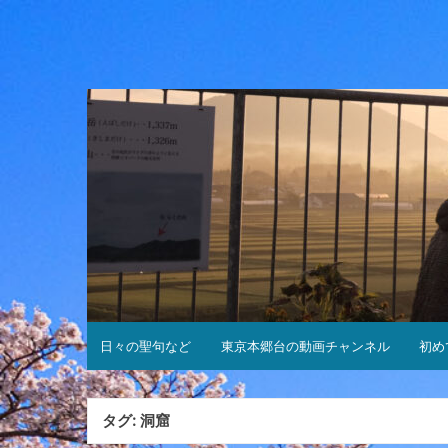
コ
ン
テ
ン
ツ
へ
ス
キ
ッ
プ
日々の聖句など
東京本郷台の動画チャンネル
初め
タグ:
洞窟