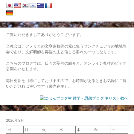
ビ
ゲ
ー
シ
ご覧いただきましてありがとうございます。
ョ
当教会は、アメリカの文亨進牧師の元に集うサンクチュアリの地域教
会であり、文鮮明師を再臨の主と信じる群れの一つになります。
ン
こちらのブログでは、日々の聖句の紹介と、オンライン礼拝のビデオ
公開をいたします。
毎日更新を目標にしておりますので、お時間があるときお気軽にご覧
いただければ幸いです（栄光在主）。
2026年8月
日
月
火
水
木
金
土