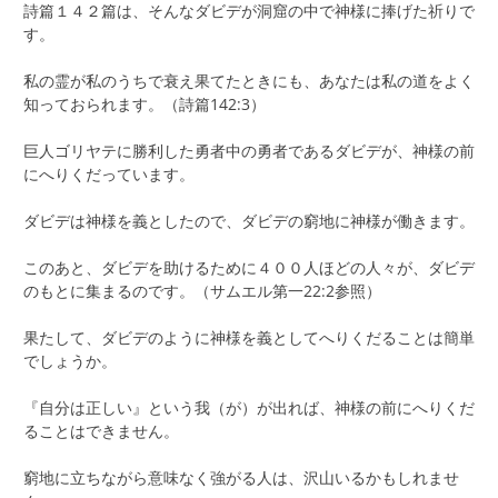
詩篇１４２篇は、そんなダビデが洞窟の中で神様に捧げた祈りで
す。
私の霊が私のうちで衰え果てたときにも、あなたは私の道をよく
知っておられます。（詩篇142:3）
巨人ゴリヤテに勝利した勇者中の勇者であるダビデが、神様の前
にへりくだっています。
ダビデは神様を義としたので、ダビデの窮地に神様が働きます。
このあと、ダビデを助けるために４００人ほどの人々が、ダビデ
のもとに集まるのです。（サムエル第一22:2参照）
果たして、ダビデのように神様を義としてへりくだることは簡単
でしょうか。
『自分は正しい』という我（が）が出れば、神様の前にへりくだ
ることはできません。
窮地に立ちながら意味なく強がる人は、沢山いるかもしれませ