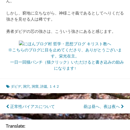
ん。
しかし、窮地に立ちながら、神様こそ義であるとしてへりくだる
強さを見せる人は稀です。
勇者ダビデの芯の強さは、こういう強さにあると感じます。
※こちらのブログに目を止めてくださり、ありがとうございま
す。栄光在主。
一日一回猫パンチ（猫クリック）いただけると書き込みの励み
になります↑
ダビデ
,
洞穴
,
洞窟
,
詩篇
,
１４２
投
正常性バイアスについて
昼は昼へ、夜は夜へ
稿
ナ
Translate: