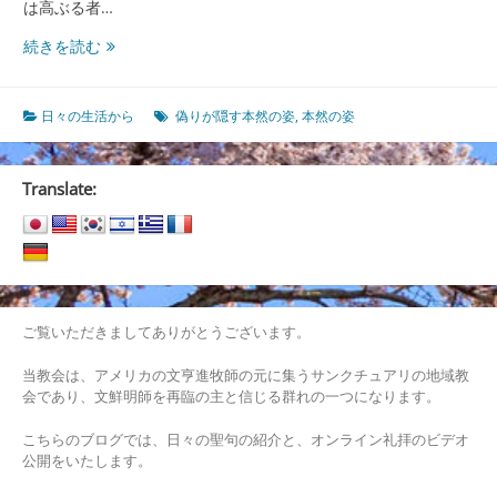
は高ぶる者…
偽
続きを読む
り
が
隠
日々の生活から
偽りが隠す本然の姿
,
本然の姿
す
本
然
Translate:
の
姿
ご覧いただきましてありがとうございます。
当教会は、アメリカの文亨進牧師の元に集うサンクチュアリの地域教
会であり、文鮮明師を再臨の主と信じる群れの一つになります。
こちらのブログでは、日々の聖句の紹介と、オンライン礼拝のビデオ
公開をいたします。