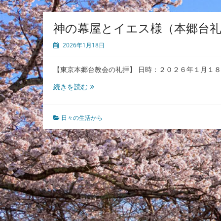
神の幕屋とイエス様（本郷台礼拝
2026年1月18日
【東京本郷台教会の礼拝】 日時：２０２６年１月１
神
続きを読む
の
幕
屋
日々の生活から
と
イ
エ
ス
様
（本
郷
台
礼
拝