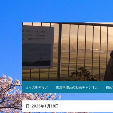
コ
ン
テ
ン
ツ
へ
ス
キ
ッ
プ
日々の聖句など
東京本郷台の動画チャンネル
初め
日:
2026年1月18日