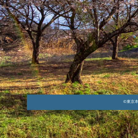
2026
年
1
月
18
日）
©東京本郷