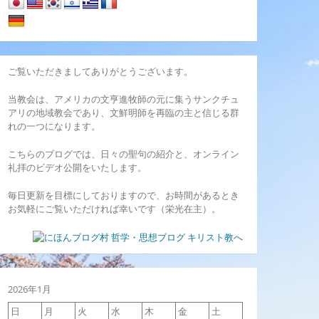
ご覧いただきましてありがとうございます。
当教会は、アメリカの文亨進牧師の元に集うサンクチュ
アリの地域教会であり、文鮮明師を再臨の主と信じる群
れの一つになります。
こちらのブログでは、日々の聖句の紹介と、オンライン
礼拝のビデオ公開をいたします。
毎日更新を目標にしておりますので、お時間があるとき
お気軽にご覧いただければ幸いです（栄光在主）。
2026年1月
日
月
火
水
木
金
土