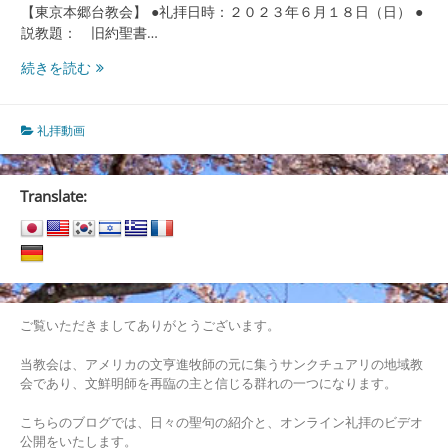
【東京本郷台教会】 ●礼拝日時：２０２３年６月１８日（日） ●
説教題： 旧約聖書…
旧
続きを読む
約
聖
書
礼拝動画
の
キ
リ
Translate:
ス
ト
預
言
（礼
拝
ご覧いただきましてありがとうございます。
2023/6/18)
当教会は、アメリカの文亨進牧師の元に集うサンクチュアリの地域教
会であり、文鮮明師を再臨の主と信じる群れの一つになります。
こちらのブログでは、日々の聖句の紹介と、オンライン礼拝のビデオ
公開をいたします。