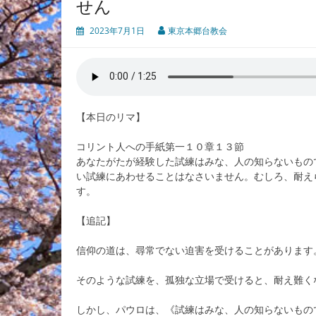
せん
2023年7月1日
東京本郷台教会
【本日のリマ】
コリント人への手紙第一１０章１３節
あなたがたが経験した試練はみな、人の知らないもの
い試練にあわせることはなさいません。むしろ、耐え
す。
【追記】
信仰の道は、尋常でない迫害を受けることがあります
そのような試練を、孤独な立場で受けると、耐え難く
しかし、パウロは、《試練はみな、人の知らないもの