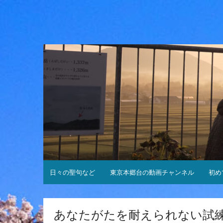
コ
ン
テ
ン
ツ
へ
ス
キ
ッ
プ
日々の聖句など
東京本郷台の動画チャンネル
初め
あなたがたを耐えられない試