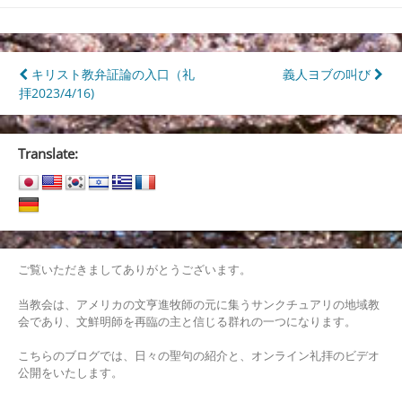
投
キリスト教弁証論の入口（礼
義人ヨブの叫び
拝2023/4/16)
稿
ナ
Translate:
ビ
ゲ
ー
シ
ご覧いただきましてありがとうございます。
ョ
当教会は、アメリカの文亨進牧師の元に集うサンクチュアリの地域教
ン
会であり、文鮮明師を再臨の主と信じる群れの一つになります。
こちらのブログでは、日々の聖句の紹介と、オンライン礼拝のビデオ
公開をいたします。