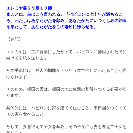
エレミヤ書２９章１０節
まことに、主はこう言われる。『バビロンに七十年が満ちるこ
ろ、わたしはあなたがたを顧み、あなたがたにいつくしみの約束
を果たして、あなたがたをこの場所に帰らせる。
【追記】
エレミヤは、主の言葉にしたがって、バビロンに捕囚された民に
向けて手紙を送ります。
その手紙には、捕囚の期間が７０年（数世代）にわたることが告
げられます。
そのため、捕囚の民は、捕囚の地に生活の基盤をつくる必要があ
ります。
具体的には、バビロンに家を建てて住むこと。果樹園をつくって
その実を食べること。
そして、妻を迎えて子女を産み、その子女にも妻を迎えて子女を
産むこと。