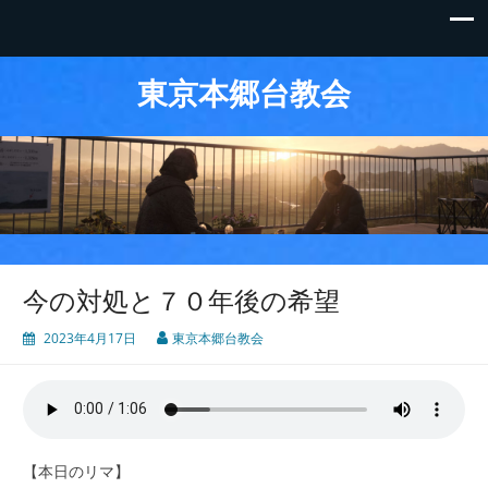
東京本郷台教会
今の対処と７０年後の希望
2023年4月17日
東京本郷台教会
【本日のリマ】