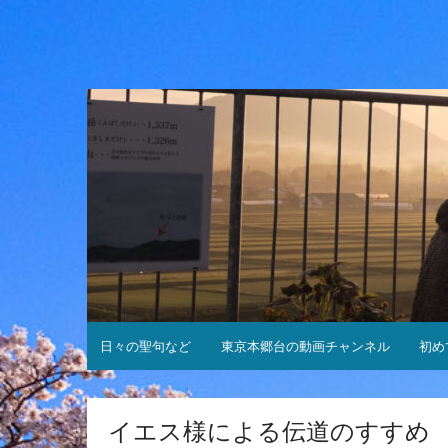
コ
ン
テ
ン
ツ
へ
ス
キ
ッ
プ
日々の聖句など
東京本郷台の動画チャンネル
初め
イエス様による伝道のすすめ