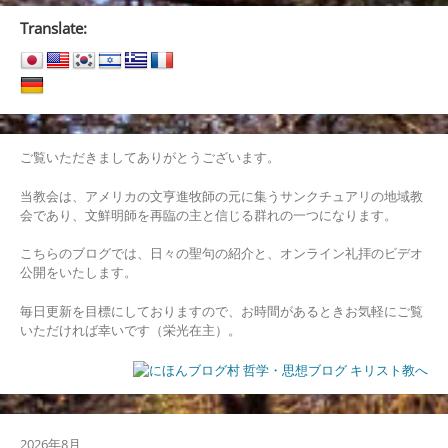
ナ
Translate:
ビ
ゲ
ー
シ
ご覧いただきましてありがとうございます。
ョ
当教会は、アメリカの文亨進牧師の元に集うサンクチュアリの地域教
会であり、文鮮明師を再臨の主と信じる群れの一つになります。
ン
こちらのブログでは、日々の聖句の紹介と、オンライン礼拝のビデオ
公開をいたします。
毎日更新を目標にしておりますので、お時間があるときお気軽にご覧
いただければ幸いです（栄光在主）。
2026年8月