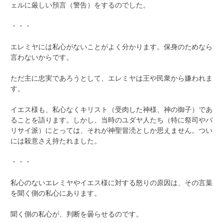
ェルに厳しい預言（警告）をするのでした。
・・・
エレミヤには私心がないことがよく分かります。保身のためなら
言わないからです。
ただ主に忠実であろうとして、エレミヤは王や民衆から嫌われま
す。
イエス様も、私心なくキリスト（受肉した神様、神の御子）であ
ることを語ります。しかし、当時のユダヤ人たち（特に祭司やパ
リサイ派）にとっては、それが神聖冒涜としか思えません。つい
には殺意さえ持たれました。
・・・
私心のないエレミヤやイエス様に対する怒りの原因は、その言葉
を聞く側の私心にあります。
聞く側の私心が、判断を曇らせるのです。