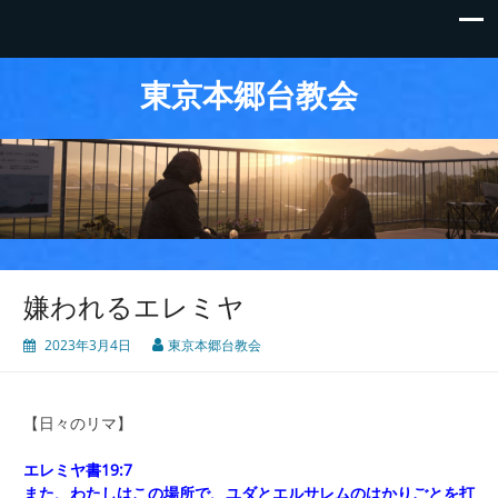
東京本郷台教会
嫌われるエレミヤ
2023年3月4日
東京本郷台教会
【日々のリマ】
エレミヤ書19:7
また、わたしはこの場所で、ユダとエルサレムのはかりごとを打