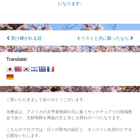
になります↑
投
受け継がれる冠
キリストと共に蘇ったなら
稿
ナ
Translate:
ビ
ゲ
ー
シ
ご覧いただきましてありがとうございます。
ョ
当教会は、アメリカの文亨進牧師の元に集うサンクチュアリの地域教
会であり、文鮮明師を再臨の主と信じる群れの一つになります。
ン
こちらのブログでは、日々の聖句の紹介と、オンライン礼拝のビデオ
公開をいたします。