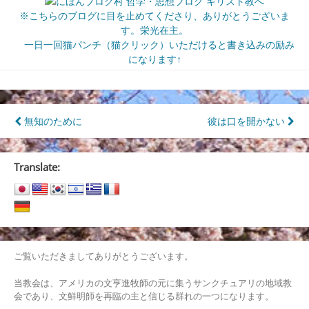
※こちらのブログに目を止めてくださり、ありがとうございま
す。栄光在主。
一日一回猫パンチ（猫クリック）いただけると書き込みの励み
になります↑
投
無知のために
彼は口を開かない
稿
ナ
Translate:
ビ
ゲ
ー
シ
ご覧いただきましてありがとうございます。
ョ
当教会は、アメリカの文亨進牧師の元に集うサンクチュアリの地域教
会であり、文鮮明師を再臨の主と信じる群れの一つになります。
ン