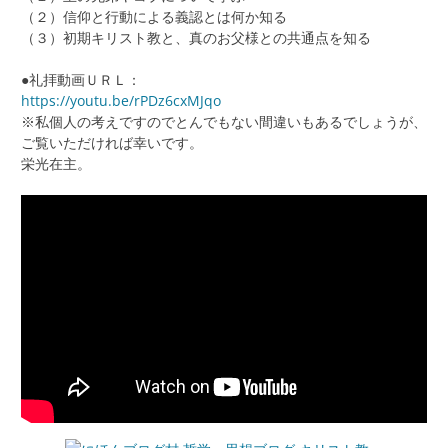
（２）信仰と行動による義認とは何か知る
（３）初期キリスト教と、真のお父様との共通点を知る
●礼拝動画ＵＲＬ：
https://youtu.be/rPDz6cxMJqo
※私個人の考えですのでとんでもない間違いもあるでしょうが、
ご覧いただければ幸いです。
栄光在主。