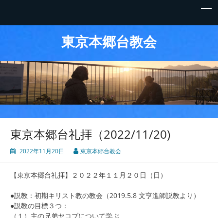
東京本郷台教会
東京本郷台礼拝（2022/11/20)
2022年11月20日
東京本郷台教会
【東京本郷台礼拝】２０２２年１１月２０日（日）
●説教：初期キリスト教の教会（2019.5.8 文亨進師説教より）
●説教の目標３つ：
（１）主の兄弟ヤコブについて学ぶ