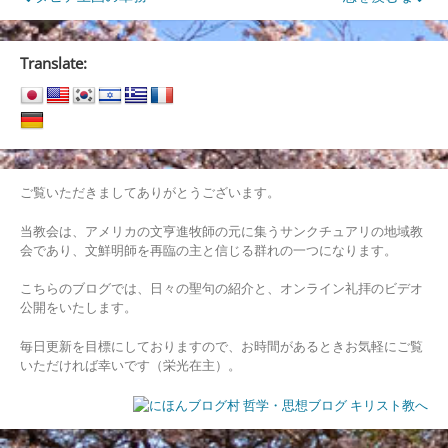
投
稿
ナ
Translate:
ビ
ゲ
ー
シ
ご覧いただきましてありがとうございます。
ョ
当教会は、アメリカの文亨進牧師の元に集うサンクチュアリの地域教
会であり、文鮮明師を再臨の主と信じる群れの一つになります。
ン
こちらのブログでは、日々の聖句の紹介と、オンライン礼拝のビデオ
公開をいたします。
毎日更新を目標にしておりますので、お時間があるときお気軽にご覧
いただければ幸いです（栄光在主）。