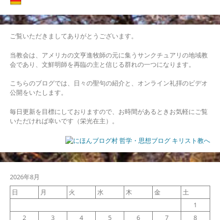
ー
シ
ご覧いただきましてありがとうございます。
ョ
当教会は、アメリカの文亨進牧師の元に集うサンクチュアリの地域教
ン
会であり、文鮮明師を再臨の主と信じる群れの一つになります。
こちらのブログでは、日々の聖句の紹介と、オンライン礼拝のビデオ
公開をいたします。
毎日更新を目標にしておりますので、お時間があるときお気軽にご覧
いただければ幸いです（栄光在主）。
2026年8月
日
月
火
水
木
金
土
1
2
3
4
5
6
7
8