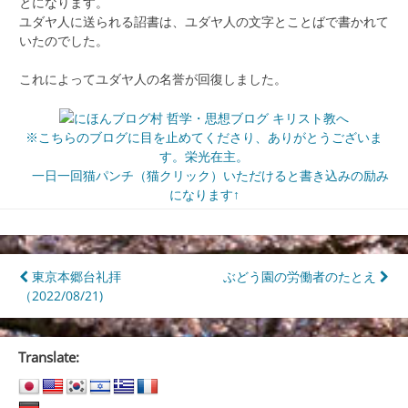
とになります。
ユダヤ人に送られる詔書は、ユダヤ人の文字とことばで書かれて
いたのでした。
これによってユダヤ人の名誉が回復しました。
※こちらのブログに目を止めてくださり、ありがとうございま
す。栄光在主。
一日一回猫パンチ（猫クリック）いただけると書き込みの励み
になります↑
投
東京本郷台礼拝
ぶどう園の労働者のたとえ
（2022/08/21)
稿
ナ
Translate:
ビ
ゲ