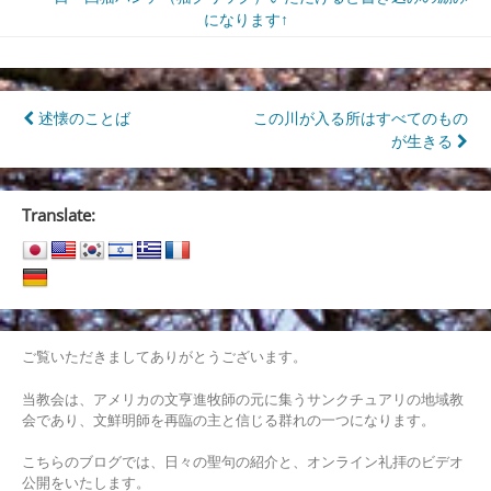
になります↑
投
述懐のことば
この川が入る所はすべてのもの
が生きる
稿
ナ
Translate:
ビ
ゲ
ー
シ
ご覧いただきましてありがとうございます。
ョ
当教会は、アメリカの文亨進牧師の元に集うサンクチュアリの地域教
ン
会であり、文鮮明師を再臨の主と信じる群れの一つになります。
こちらのブログでは、日々の聖句の紹介と、オンライン礼拝のビデオ
公開をいたします。