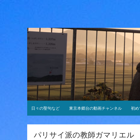
コ
ン
テ
ン
ツ
へ
ス
キ
ッ
プ
日々の聖句など
東京本郷台の動画チャンネル
初め
パリサイ派の教師ガマリエル