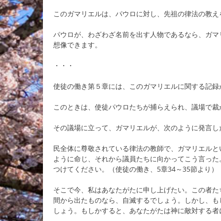
このガマリエルは、パウロに対し、先祖の律法の教え
パウロが、わざわざ名前を出す人物であるなら、ガマ
想像できます。
・・・
使徒の働き第５章には、このガマリエルに関する記録
このときは、使徒パウロたちが捕らえられ、議場で裁
その議場に立って、ガマリエルが、次のように発言し
民全体に尊敬されている律法の教師で、ガマリエルと
ように命じ、それから議員たちに向かってこう言った
つけてください。（使徒の働き、5章34～35節より）
そこで今、私はあなたがたに申し上げたい。この者た
間から出たものなら、自滅するでしょう。しかし、も
しょう。もしかすると、あなたがたは神に敵対する者に