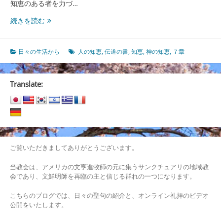
知恵のある者を力づ…
《神
続きを読む
の
知
恵》
日々の生活から
人の知恵
,
伝道の書
,
知恵
,
神の知恵
,
７章
と
《人
の
Translate:
知
恵》
ご覧いただきましてありがとうございます。
当教会は、アメリカの文亨進牧師の元に集うサンクチュアリの地域教
会であり、文鮮明師を再臨の主と信じる群れの一つになります。
こちらのブログでは、日々の聖句の紹介と、オンライン礼拝のビデオ
公開をいたします。