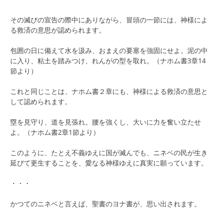
その滅びの宣告の際中にありながら、冒頭の一節には、神様によ
る救済の意思が認められます。
包囲の日に備えて水を汲み、おまえの要塞を強固にせよ。泥の中
に入り、粘土を踏みつけ、れんがの型を取れ。（ナホム書3章14
節より）
これと同じことは、ナホム書２章にも、神様による救済の意思と
して認められます。
塁を見守り、道を見張れ。腰を強くし、大いに力を奮い立たせ
よ。（ナホム書2章1節より）
このように、たとえ不義ゆえに国が滅んでも、ニネベの民が生き
延びて更生することを、愛なる神様ゆえに真実に願っています。
・・・
かつてのニネベと言えば、聖書のヨナ書が、思い出されます。