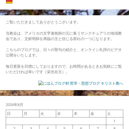
ー
シ
ご覧いただきましてありがとうございます。
ョ
当教会は、アメリカの文亨進牧師の元に集うサンクチュアリの地域教
ン
会であり、文鮮明師を再臨の主と信じる群れの一つになります。
こちらのブログでは、日々の聖句の紹介と、オンライン礼拝のビデオ
公開をいたします。
毎日更新を目標にしておりますので、お時間があるときお気軽にご覧
いただければ幸いです（栄光在主）。
2026年8月
日
月
火
水
木
金
土
1
2
3
4
5
6
7
8