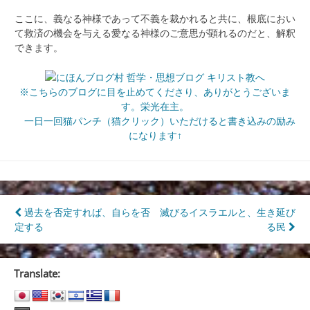
ここに、義なる神様であって不義を裁かれると共に、根底におい
て救済の機会を与える愛なる神様のご意思が顕れるのだと、解釈
できます。
※こちらのブログに目を止めてくださり、ありがとうございま
す。栄光在主。
一日一回猫パンチ（猫クリック）いただけると書き込みの励み
になります↑
投
過去を否定すれば、自らを否
滅びるイスラエルと、生き延び
定する
る民
稿
ナ
Translate:
ビ
ゲ