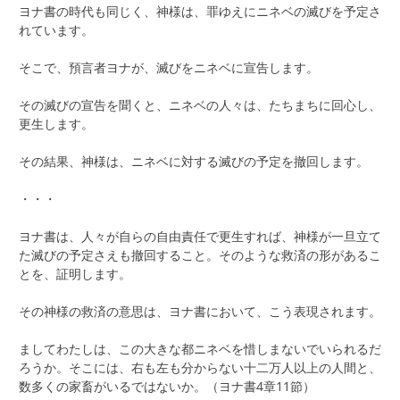
ヨナ書の時代も同じく、神様は、罪ゆえにニネベの滅びを予定さ
れています。
そこで、預言者ヨナが、滅びをニネベに宣告します。
その滅びの宣告を聞くと、ニネベの人々は、たちまちに回心し、
更生します。
その結果、神様は、ニネベに対する滅びの予定を撤回します。
・・・
ヨナ書は、人々が自らの自由責任で更生すれば、神様が一旦立て
た滅びの予定さえも撤回すること。そのような救済の形があるこ
とを、証明します。
その神様の救済の意思は、ヨナ書において、こう表現されます。
ましてわたしは、この大きな都ニネベを惜しまないでいられるだ
ろうか。そこには、右も左も分からない十二万人以上の人間と、
数多くの家畜がいるではないか。（ヨナ書4章11節）