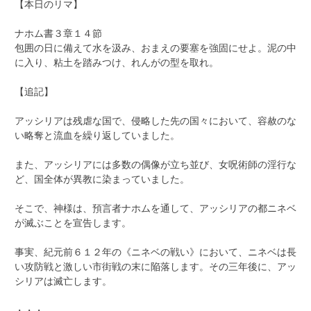
【本日のリマ】
ナホム書３章１４節
包囲の日に備えて水を汲み、おまえの要塞を強固にせよ。泥の中
に入り、粘土を踏みつけ、れんがの型を取れ。
【追記】
アッシリアは残虐な国で、侵略した先の国々において、容赦のな
い略奪と流血を繰り返していました。
また、アッシリアには多数の偶像が立ち並び、女呪術師の淫行な
ど、国全体が異教に染まっていました。
そこで、神様は、預言者ナホムを通して、アッシリアの都ニネベ
が滅ぶことを宣告します。
事実、紀元前６１２年の《ニネベの戦い》において、ニネベは長
い攻防戦と激しい市街戦の末に陥落します。その三年後に、アッ
シリアは滅亡します。
・・・