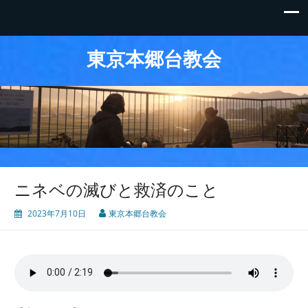
東京本郷台教会
ニネベの滅びと救済のこと
2023年7月10日
東京本郷台教会