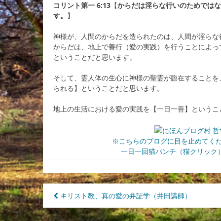
コリント第一 6:13
【
からだは淫らな行いのためではな
す。
】
神様が、人間のからだを造られたのは、人間が淫らな
からだは、地上で善行（愛の実践）を行うことによっ
ということだと思います。
そして、霊人体の生心に神様の聖霊が臨在することを
られる】ということだと思います。
地上の生活における愛の実践を【一日一善】というこ
※こちらのブログに目を止めてく
一日一回猫パンチ（猫クリック）
投
キリスト教、真の愛の弁証学（井田講師）
稿