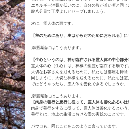
エネルギー消費が低いのに、自分の腹が若い頃と同じ
腹八分目で丁度よしとセーブしましょう。
次に、霊人体の面です。
【
主のためにあり、主はからだのためにおられる
】に
原理講論にはこうあります。
【生心というのは、神が臨在される
霊人体
の中心部分
霊人体の心（生心）は、神様の聖霊が臨在する場です
大切なお客さんを迎えるために、私たちは部屋を掃除
同じように、大切な神様を迎えるために、私たちは霊
ではどうやったら、霊人体を善化できるでしょうか。
原理講論にはこうあります。
【肉身の善行と悪行に従って、
霊人体
も善化あるいは
肉身で善行をするに従って、霊人体は善化するという
善行とは、地上の生活における愛の実践のことです。
パウロも、同じことをこのように言っています。