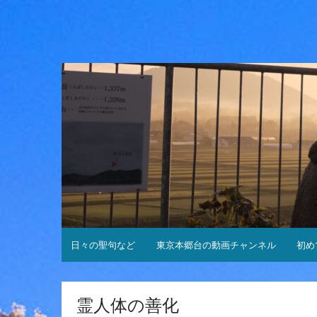
コ
ン
テ
ン
ツ
へ
ス
キ
ッ
プ
日々の聖句など
東京本郷台の動画チャンネル
初め
霊人体の善化