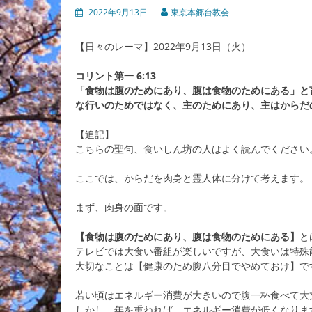
2022年9月13日
東京本郷台教会
【日々のレーマ】2022年9月13日（火）
コリント第一 6:13
「食物は腹のためにあり、腹は食物のためにある」と
な行いのためではなく、主のためにあり、主はからだ
【追記】
こちらの聖句、食いしん坊の人はよく読んでください
ここでは、からだを肉身と霊人体に分けて考えます。
まず、肉身の面です。
【食物は腹のためにあり、腹は食物のためにある】
と
テレビでは大食い番組が楽しいですが、大食いは特殊
大切なことは【健康のため腹八分目でやめておけ】で
若い頃はエネルギー消費が大きいので腹一杯食べて大
しかし、年を重ねれば、エネルギー消費が低くなりま