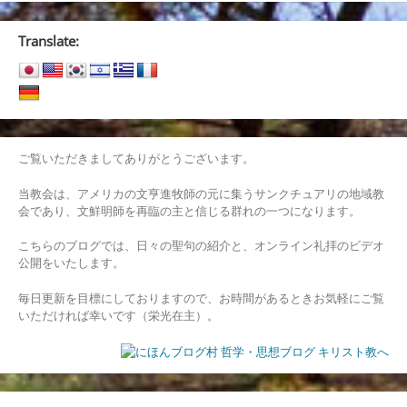
ナ
Translate:
ビ
ゲ
ー
シ
ご覧いただきましてありがとうございます。
ョ
当教会は、アメリカの文亨進牧師の元に集うサンクチュアリの地域教
ン
会であり、文鮮明師を再臨の主と信じる群れの一つになります。
こちらのブログでは、日々の聖句の紹介と、オンライン礼拝のビデオ
公開をいたします。
毎日更新を目標にしておりますので、お時間があるときお気軽にご覧
いただければ幸いです（栄光在主）。