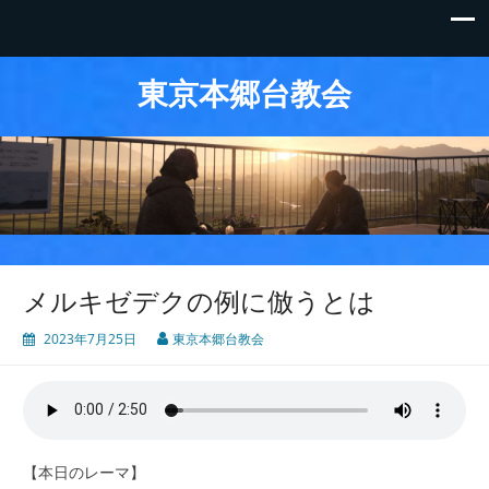
東京本郷台教会
メルキゼデクの例に倣うとは
2023年7月25日
東京本郷台教会
【本日のレーマ】