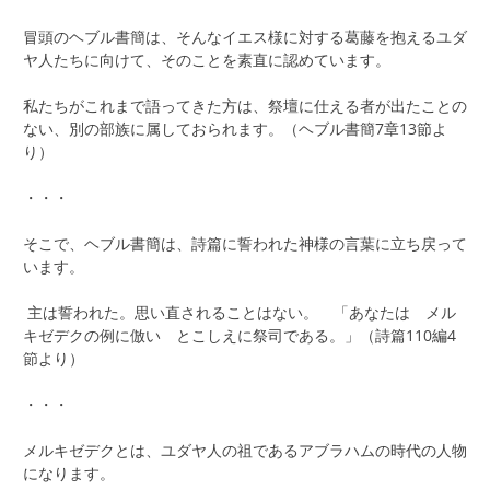
冒頭のヘブル書簡は、そんなイエス様に対する葛藤を抱えるユダ
ヤ人たちに向けて、そのことを素直に認めています。
私たちがこれまで語ってきた方は、祭壇に仕える者が出たことの
ない、別の部族に属しておられます。（ヘブル書簡7章13節よ
り）
・・・
そこで、ヘブル書簡は、詩篇に誓われた神様の言葉に立ち戻って
います。
主は誓われた。思い直されることはない。 「あなたは メル
キゼデクの例に倣い とこしえに祭司である。」（詩篇110編4
節より）
・・・
メルキゼデクとは、ユダヤ人の祖であるアブラハムの時代の人物
になります。